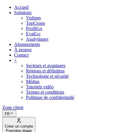
Accueil
Solutions
VisImm
TopCrono
ProfilGo
EvalGo
Analytiques
Abonnements
À propos
Contact
+
Secteurs et avantages
Régions et définition
Technologie et sécurité
Médias
Tutoriels vidéo
Termes et conditions
Politique de confidentialié
Zone client
FR
Créer un compte
Première étape